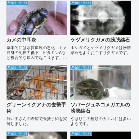
爬虫類・両生類
爬虫類・両生類
カメの中耳炎
ケヅメリクガメの膀胱結石
基本的には水質環境の悪化、カメ
ホシガメとケヅメリクガメは膀胱
自身の免疫力低下、ビタミンAな
結石をよくおこすリクガメです。
ど複合的な原因で起こります。
カメの耳がはれてるなら当院にご
相談ください。
爬虫類・両生類
爬虫類・両生類
グリーンイグアナの去勢手
ソバージュネコメガエルの
術
膀胱結石
飼い主さんの希望で去勢手術を実
やはりこの種類のカエルには多い
施しました。
ようです。
爬虫類・両生類
爬虫類・両生類