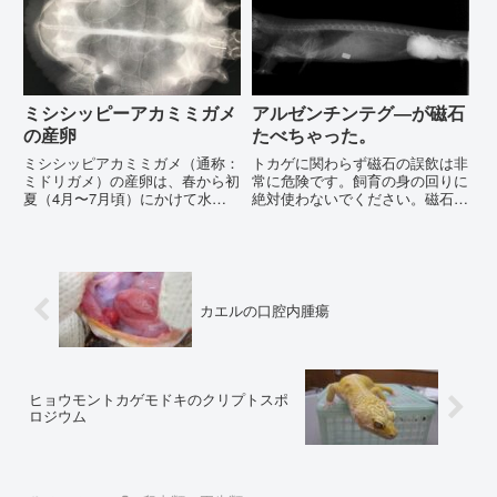
ミシシッピーアカミミガメ
アルゼンチンテグ―が磁石
の産卵
たべちゃった。
ミシシッピアカミミガメ（通称：
トカゲに関わらず磁石の誤飲は非
ミドリガメ）の産卵は、春から初
常に危険です。飼育の身の回りに
夏（4月〜7月頃）にかけて水辺
絶対使わないでください。磁石は
の陸地で行われます。在来種に比
ばらばらに飲み込んでも体の中で
べて産卵数が多く、年に複数回産
ひっついて腸に穴をあけ腹膜炎を
卵する高い繁殖力が特徴で
おこし緊急手術になります。ヒト
す。 産卵に関する主な生態や特
でも死亡例が報告されています。
徴は以下の通りです。📅 時期と
犬でも爬虫類でも磁石を食べた
頻度 ...
か...
カエルの口腔内腫瘍
ヒョウモントカゲモドキのクリプトスポ
ロジウム