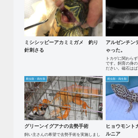
ミシシッピーアカミミガメ 釣り
アルゼンチン
針刺さる
ゃった。
トカゲに関わらず
です。飼育の身の
ださい。磁石はば
の中でひっついて
こし緊急手術にな
爬虫類・両生類
爬虫類・両生類
が報告されていま
石を食べたか...
グリーンイグアナの去勢手術
ヒョウモント
ルニア
飼い主さんの希望で去勢手術を実施しまし