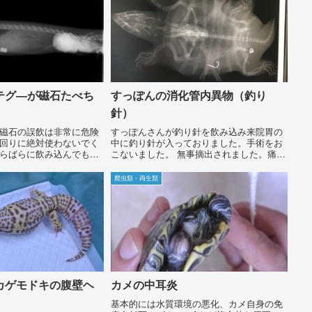
テグ―が磁石たべち
すっぽんの消化管内異物（釣り
針）
磁石の誤飲は非常に危険
すっぽんさんが釣り針を飲み込み来院胃の
回りに絶対使わないでく
中に釣り針が入っておりました。手術をお
らばらに飲み込んでも体
こないました。 無事摘出されました。痛か
腸に穴をあけ腹膜炎をお
ったねー。
ります。ヒトでも死亡例
爬虫類・両生類
す。犬でも爬虫類でも磁
カゲモドキの腹壁ヘ
カメの中耳炎
基本的には水質環境の悪化、カメ自身の免