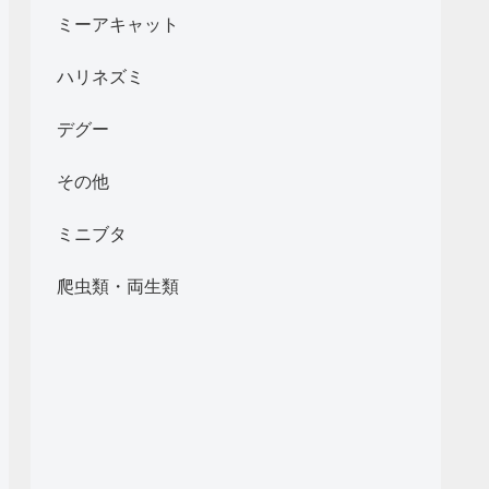
ミーアキャット
ハリネズミ
デグー
その他
ミニブタ
爬虫類・両生類