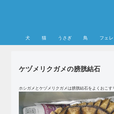
犬
猫
うさぎ
鳥
フェレ
ケヅメリクガメの膀胱結石
ホシガメとケヅメリクガメは膀胱結石をよくおこす